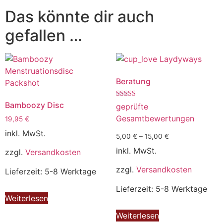
Das könnte dir auch
gefallen …
Beratung
Bewertet mit
Bamboozy Disc
geprüfte
5.00
von 5
Gesamtbewertungen
19,95
€
inkl. MwSt.
5,00
€
–
15,00
€
inkl. MwSt.
zzgl.
Versandkosten
zzgl.
Versandkosten
Lieferzeit: 5-8 Werktage
Lieferzeit: 5-8 Werktage
Weiterlesen
Weiterlesen